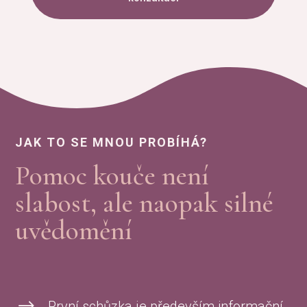
JAK TO SE MNOU PROBÍHÁ?
Pomoc kouče není
slabost, ale naopak silné
uvědomění
$
První schůzka je především informační,