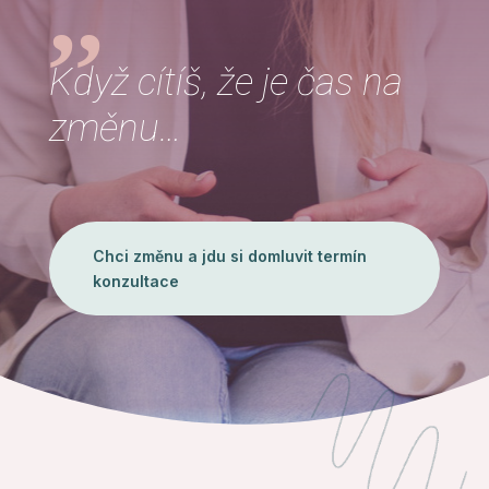
,,
Když cítíš, že je čas na
změnu…
Chci změnu a jdu si domluvit termín
konzultace