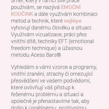
Směr, který v rámci své práce
používám, se nazývá
EMOČNÍ
KOUČINK
a dále využívám kombinaci
metod a technik, které
nejlépe
vyhovují danému člověku a situaci.
Využívám vizualizace, práci přes
vnitřní dítě, techniky EFT (emotional
freedom technique) a úžasnou
metodu Acess Bars®.
Vyhledám s vámi vzorce a programy,
vnitřní zranění, strachy či omezující
přesvědčení ve vašem podvědomí,
které ovlivňují váš přístup k
řešenému problému a situaci a
společně je přenastavíme tak, aby
došlo k úspěšnému, pozitivnímu